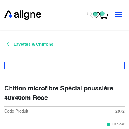
Se rendre au contenu
Lavettes & Chiffons
Chiffon microfibre Spécial poussière
40x40cm Rose
Code Produit
2072
En stock