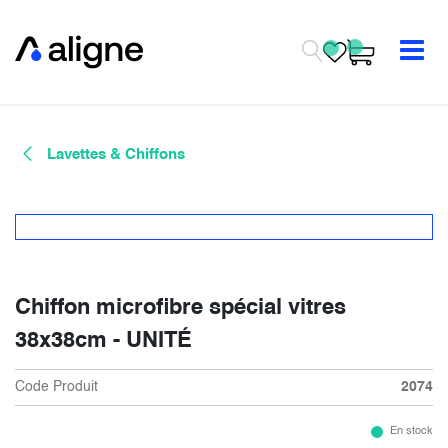
Se rendre au contenu
Lavettes & Chiffons
Chiffon microfibre spécial vitres
38x38cm - UNITÉ
Code Produit
2074
En stock