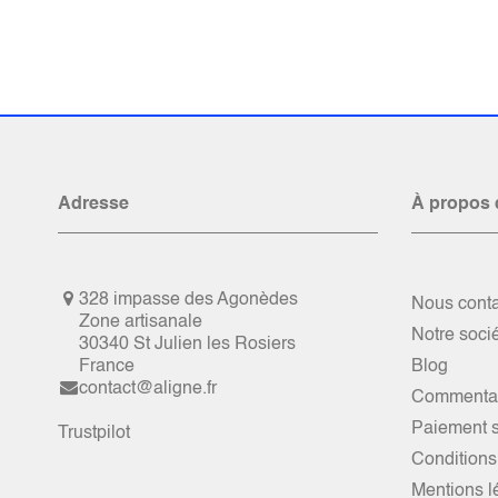
Adresse
À propos 
328 impasse des Agonèdes
Nous conta
Zone artisanale
Notre soci
30340 St Julien les Rosiers
France
Blog
contact@aligne.fr
Commentai
Paiement s
Trustpilot
Conditions
Mentions l