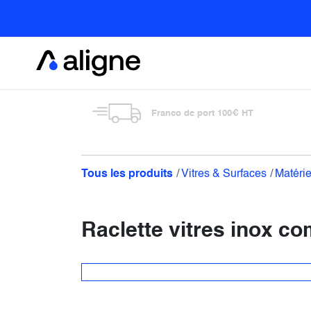
Se rendre au contenu
Alimentaire
Franco de port 100€ HT
Tous les produits
Vitres & Surfaces
Matérie
Raclette vitres inox c