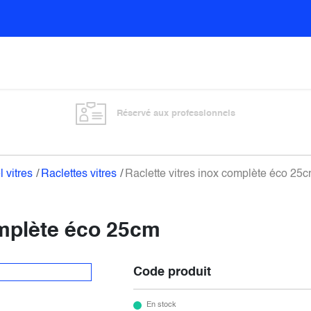
Sols
Sanitaires
Entretien général
Vitre
Réservé aux professionnels
l vitres
Raclettes vitres
Raclette vitres inox complète éco 25
omplète éco 25cm
Code produit
En stock