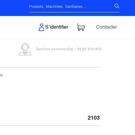
s & Surfaces
S’identifier
Contacter
Service commercial - 04 66 910 910
cm
2103