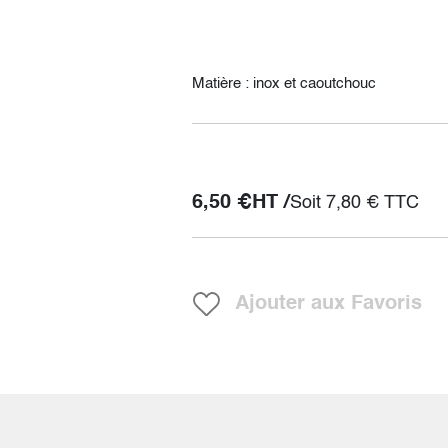
Matière : inox et caoutchouc
6,50
€
HT /
Soit
7,80
€
TTC
Ajouter aux Favoris