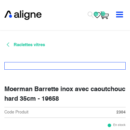
Se rendre au contenu
Raclettes vitres
Moerman Barrette inox avec caoutchouc
hard 35cm - 19658
Code Produit
2304
En stock