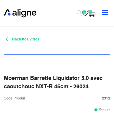
Se rendre au contenu
Raclettes vitres
Moerman Barrette Liquidator 3.0 avec
caoutchouc NXT-R 45cm - 26024
Code Produit
2312
En stock