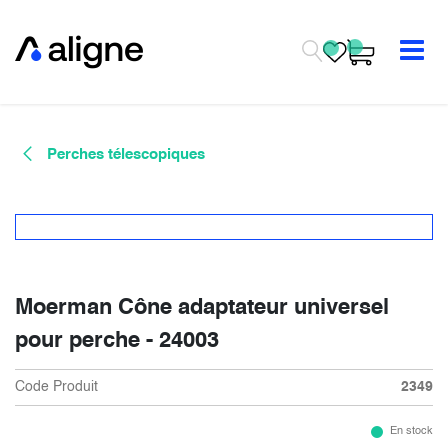
Se rendre au contenu
Perches télescopiques
Moerman Cône adaptateur universel
pour perche - 24003
Code Produit
2349
En stock