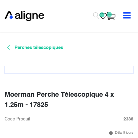
Se rendre au contenu
Perches télescopiques
Moerman Perche Télescopique 4 x
1.25m - 17825
Code Produit
2388
Délai 9 jours