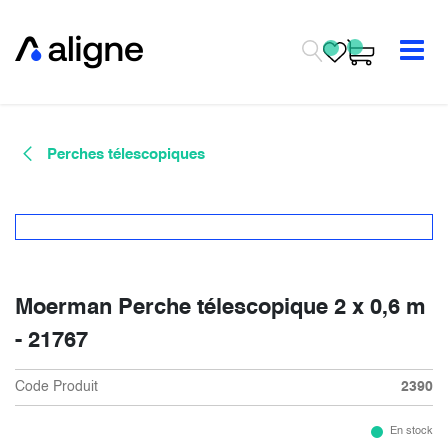
Se rendre au contenu
Perches télescopiques
Moerman Perche télescopique 2 x 0,6 m
- 21767
Code Produit
2390
En stock