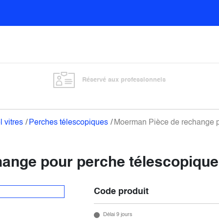
Sols
Sanitaires
Entretien général
Vitre
Réservé aux professionnels
l vitres
Perches télescopiques
Moerman Pièce de rechange po
ange pour perche télescopique 
Code produit
Délai 9 jours