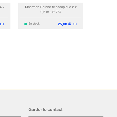
4 x
Moerman Perche télescopique 2 x
0,6 m - 21767
25,68
€
En stock
HT
HT
Garder le contact