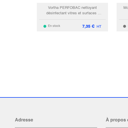
Vortha PERFOBAC nettoyant
Mo
désinfectant vitres et surfaces /
750ml
7,35
€
En stock
HT
Adresse
À propos 