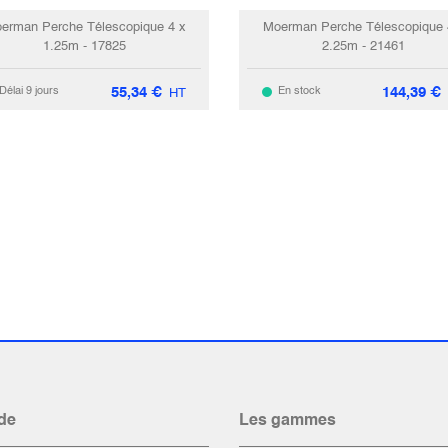
erman Perche Télescopique 4 x
Moerman Perche Télescopique 
1.25m - 17825
2.25m - 21461
55,34
€
144,39
€
Délai 9 jours
En stock
HT
de
Les gammes