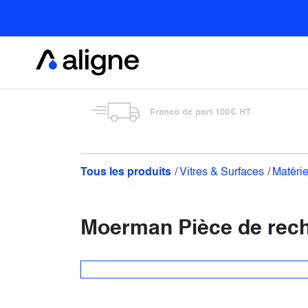
Se rendre au contenu
Alimentaire
Franco de port 100€ HT
Tous les produits
Vitres & Surfaces
Matérie
Moerman Pièce de rech