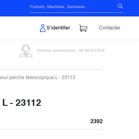
s & Surfaces
S’identifier
Contacter
Service commercial - 04 66 910 910
ur perche télescopique L - 23112
L - 23112
2392