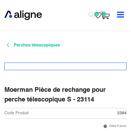
Se rendre au contenu
Perches télescopiques
Moerman Pièce de rechange pour
perche télescopique S - 23114
Code Produit
2394
Délai 9 jours