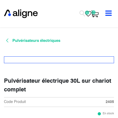
Se rendre au contenu
Pulvérisateurs électriques
Pulvérisateur électrique 30L sur chariot
complet
Code Produit
2405
En stock