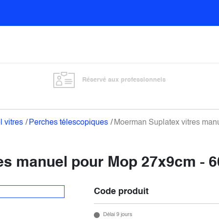
Sols
Sanitaires
Entretien général
Vitre
Réservé aux professionnels
l vitres
Perches télescopiques
Moerman Suplatex vitres man
es manuel pour Mop 27x9cm - 
Code produit
Délai 9 jours