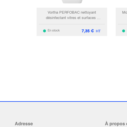
Vortha PERFOBAC nettoyant
Mo
désinfectant vitres et surfaces /
750ml
7,35
€
En stock
HT
Adresse
À propos 