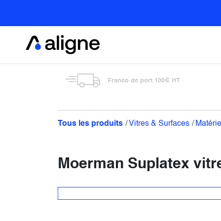
Se rendre au contenu
Alimentaire
Franco de port 100€ HT
Tous les produits
Vitres & Surfaces
Matérie
Moerman Suplatex vitr