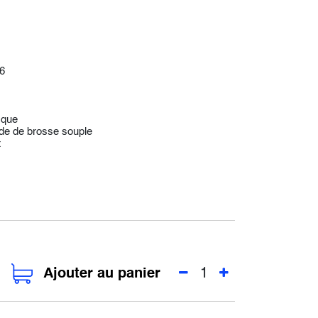
86
ique
aide de brosse souple
t
Ajouter au panier