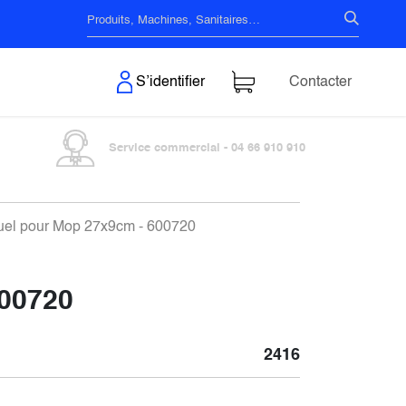
s & Surfaces
S’identifier
Contacter
Service commercial - 04 66 910 910
uel pour Mop 27x9cm - 600720
600720
2416