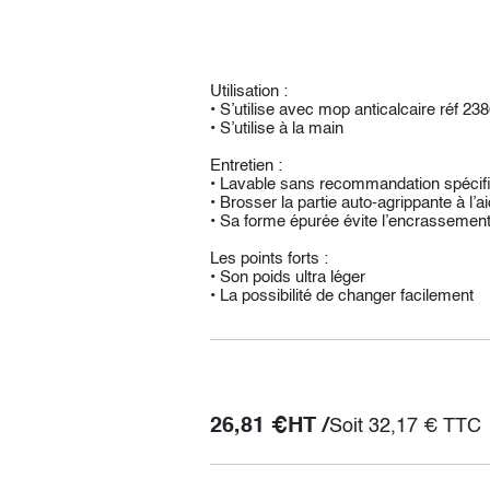
Utilisation :
• S’utilise avec mop anticalcaire réf 23
• S’utilise à la main
Entretien :
• Lavable sans recommandation spécif
• Brosser la partie auto-agrippante à l’
• Sa forme épurée évite l’encrassemen
Les points forts :
• Son poids ultra léger
• La possibilité de changer facilement
26,81
€
HT /
Soit
32,17
€
TTC