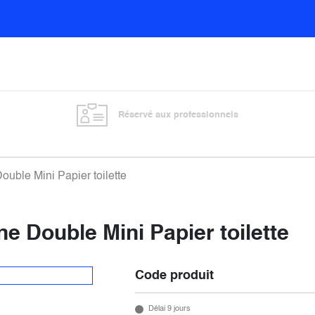
Sols
Sanitaires
Entretien général
Vitre
Réservé aux professionnels
ouble Mini Papier toilette
ne Double Mini Papier toilette
Code produit
Délai 9 jours