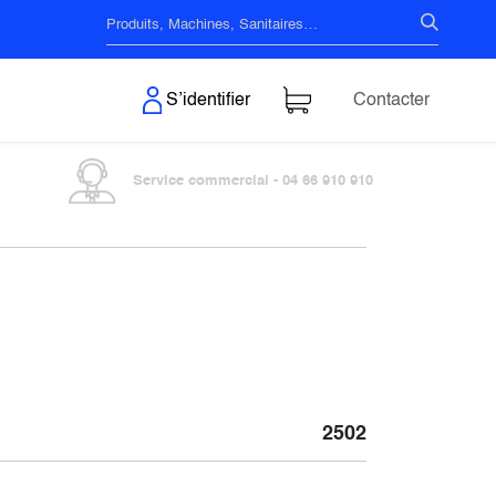
s & Surfaces
S’identifier
Contacter
Service commercial - 04 66 910 910
2502