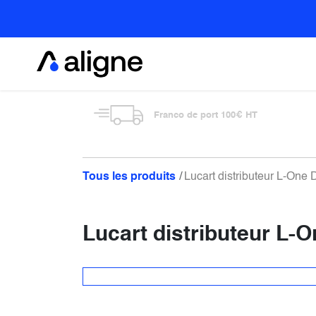
Se rendre au contenu
Alimentaire
Franco de port 100€ HT
Tous les produits
Lucart distributeur L-One D
Lucart distributeur L-O