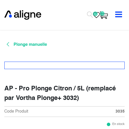
Se rendre au contenu
Plonge manuelle
AP - Pro Plonge Citron / 5L (remplacé
par Vortha Plonge+ 3032)
Code Produit
3035
En stock