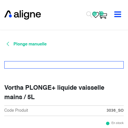
Se rendre au contenu
Plonge manuelle
Vortha PLONGE+ liquide vaisselle
mains / 5L
Code Produit
3036_SO
En stock