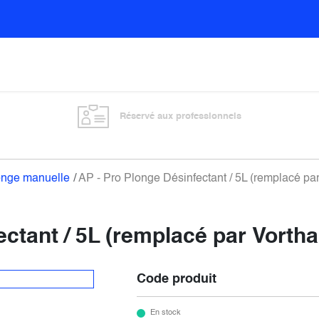
Sols
Sanitaires
Entretien général
Vitre
Réservé aux professionnels
onge manuelle
AP - Pro Plonge Désinfectant / 5L (remplacé
fectant / 5L (remplacé par Vor
Code produit
En stock