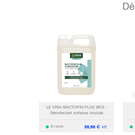
Dé
LE VRAI BACTOPIN PLUS 3812 -
Désinfectant surfaces virucide
concentré / 5L
56,66
€
En stock
HT