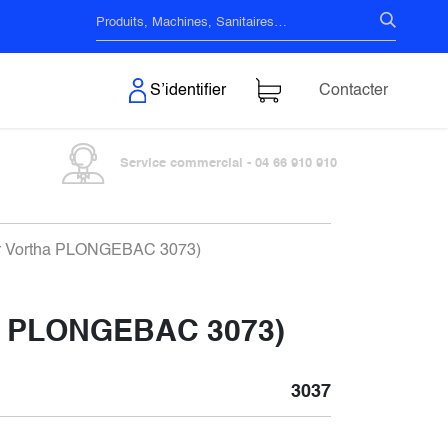
s & Surfaces
S’identifier
Contacter
Service commercial - 04 66 910 910
 par Vortha PLONGEBAC 3073)
tha PLONGEBAC 3073)
3037