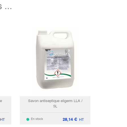
...
ge
Savon antiseptique eligerm LLA /
5L
28,14
€
En stock
HT
HT