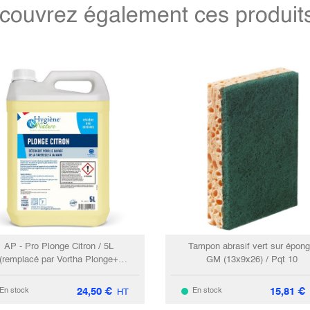
couvrez également ces produits 
AP - Pro Plonge Citron / 5L
Tampon abrasif vert sur épon
(remplacé par Vortha Plonge+
GM (13x9x26) / Pqt 10
3032)
24,50
€
15,81
€
En stock
En stock
HT