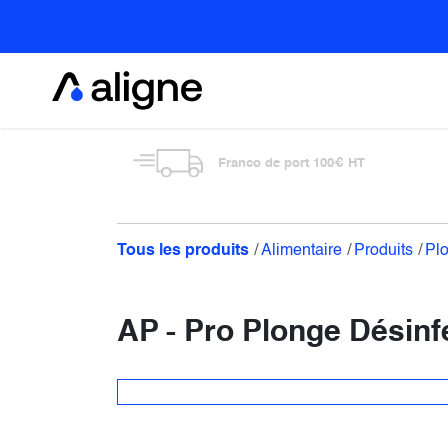
Se rendre au contenu
Alimentaire
Franco de port 100€ HT
Tous les produits
Alimentaire
Produits
Pl
AP - Pro Plonge Désin