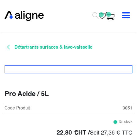
Se rendre au contenu
Détartrants surfaces & lave-vaisselle
Pro Acide / 5L
Code Produit
3051
En stock
22,80
€
HT /
Soit
27,36
€
TTC