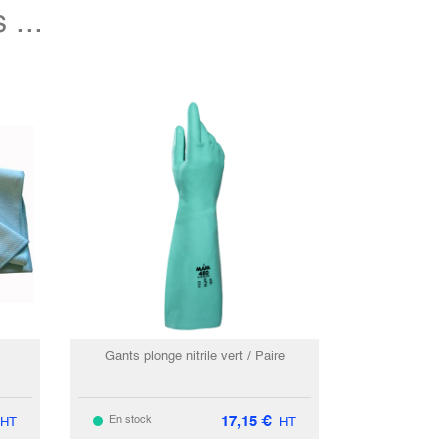
...
Gants plonge nitrile vert / Paire
17,15
€
En stock
HT
HT