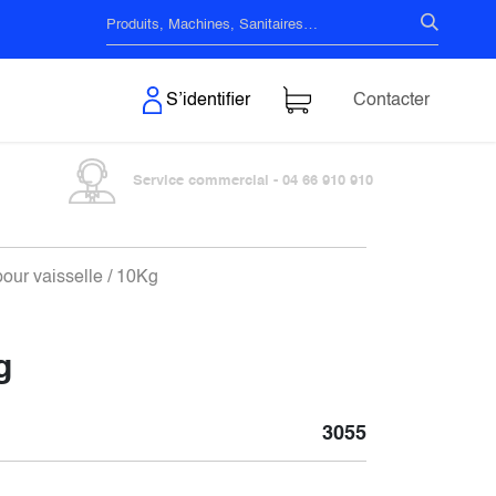
s & Surfaces
S’identifier
Contacter
Service commercial - 04 66 910 910
our vaisselle / 10Kg
g
3055