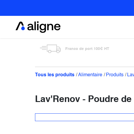
Se rendre au contenu
Alimentaire
Franco de port 100€ HT
Tous les produits
Alimentaire
Produits
Lav
Lav'Renov - Poudre de 