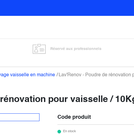
Sols
Sanitaires
Entretien général
Vitre
Réservé aux professionnels
age vaisselle en machine
Lav'Renov - Poudre de rénovation p
rénovation pour vaisselle / 10K
Code produit
En stock