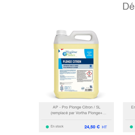
Dé
AP - Pro Plonge Citron / 5L
En
(remplacé par Vortha Plonge+
3032)
24,50
€
En stock
HT