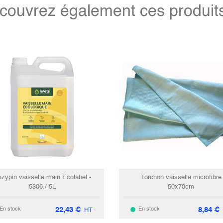
couvrez également ces produits 
zypin vaisselle main Ecolabel -
Torchon vaisselle microfibre
5306 / 5L
50x70cm
22,43
€
8,84
€
En stock
En stock
HT