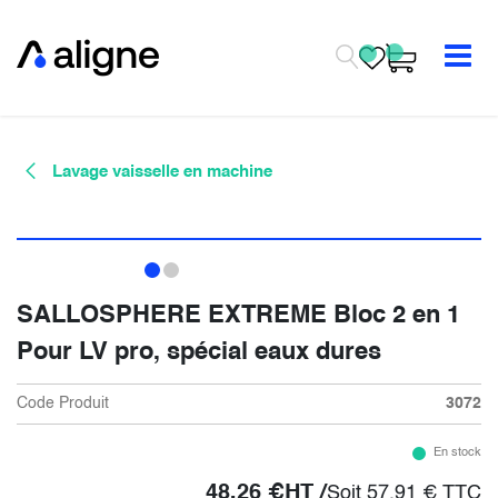
Se rendre au contenu
Lavage vaisselle en machine
SALLOSPHERE EXTREME Bloc 2 en 1
Pour LV pro, spécial eaux dures
Code Produit
3072
En stock
48,26
€
HT /
Soit
57,91
€
TTC