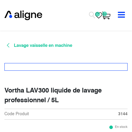
Se rendre au contenu
Lavage vaisselle en machine
Vortha LAV300 liquide de lavage
professionnel / 5L
Code Produit
3144
En stock