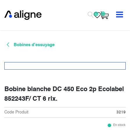
Se rendre au contenu
Bobines d'essuyage
Bobine blanche DC 450 Eco 2p Ecolabel
852243F/ CT 6 rlx.
Code Produit
3219
En stock