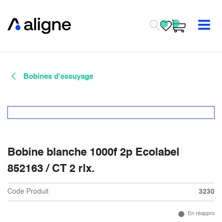
Se rendre au contenu
Bobines d'essuyage
Bobine blanche 1000f 2p Ecolabel
852163 / CT 2 rlx.
Code Produit
3230
En réappro