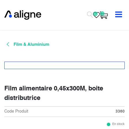
Se rendre au contenu
Film & Aluminium
Film alimentaire 0,45x300M, boite
distributrice
Code Produit
3360
En stock