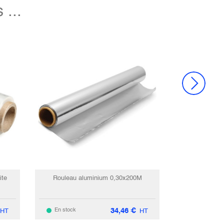
...
ite
Rouleau aluminium 0,30x200M
34,46
€
En stock
HT
HT