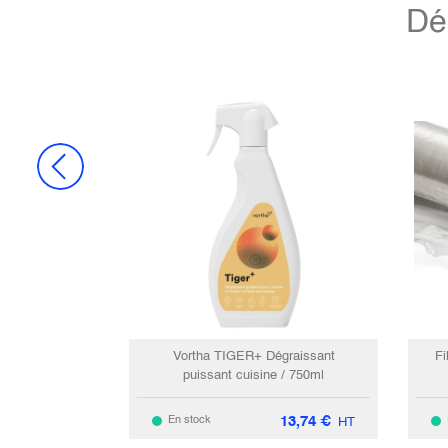
Dé
Vortha TIGER+ Dégraissant
Fi
puissant cuisine / 750ml
13,74
€
En stock
HT