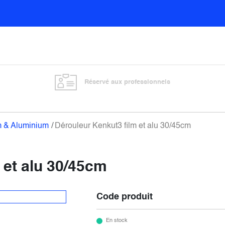
Sols
Sanitaires
Entretien général
Vitre
Réservé aux professionnels
m & Aluminium
Dérouleur Kenkut3 film et alu 30/45cm
 et alu 30/45cm
Code produit
En stock