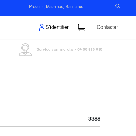
s & Surfaces
S’identifier
Contacter
Service commercial - 04 66 910 910
3388