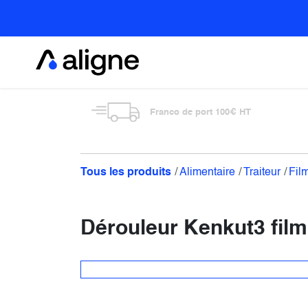
Se rendre au contenu
Alimentaire
Franco de port 100€ HT
Tous les produits
Alimentaire
Traiteur
Fil
Dérouleur Kenkut3 film