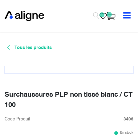
Se rendre au contenu
Tous les produits
Surchaussures PLP non tissé blanc / CT
100
Code Produit
3406
En stock