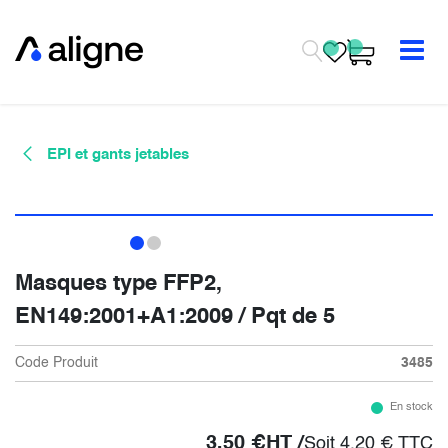
Se rendre au contenu
EPI et gants jetables
Masques type FFP2,
EN149:2001+A1:2009 / Pqt de 5
Code Produit
3485
En stock
3,50
€
HT /
Soit
4,20
€
TTC