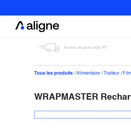
Se rendre au contenu
Alimentaire
Franco de port 100€ HT
Tous les produits
Alimentaire
Traiteur
Fil
WRAPMASTER Recharge 