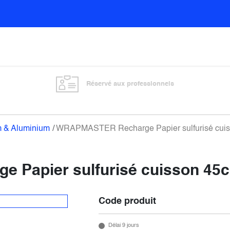
Sols
Sanitaires
Entretien général
Vitre
Réservé aux professionnels
m & Aluminium
WRAPMASTER Recharge Papier sulfurisé cuiss
Papier sulfurisé cuisson 45cm
Code produit
Délai 9 jours