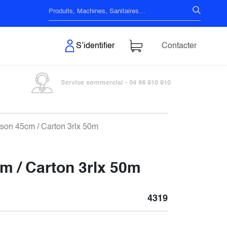
s & Surfaces
S’identifier
Contacter
Service commercial - 04 66 910 910
on 45cm / Carton 3rlx 50m
 / Carton 3rlx 50m
4319