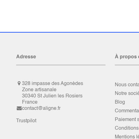
Adresse
À propos 
328 impasse des Agonèdes
Nous conta
Zone artisanale
Notre soci
30340 St Julien les Rosiers
France
Blog
contact@aligne.fr
Commentai
Paiement s
Trustpilot
Conditions
Mentions l