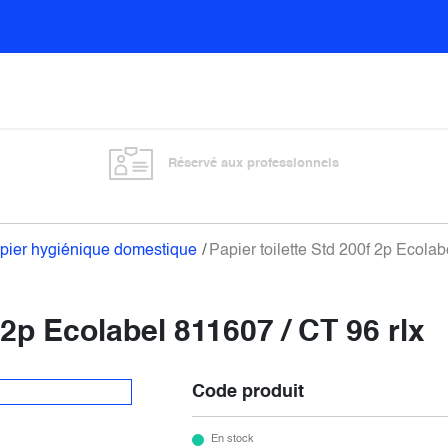
Sols
Sanitaires
Entretien général
Vitre
Réservé aux professionnels
pier hygiénique domestique
Papier toilette Std 200f 2p Ecolab
 2p Ecolabel 811607 / CT 96 rlx
Code produit
En stock