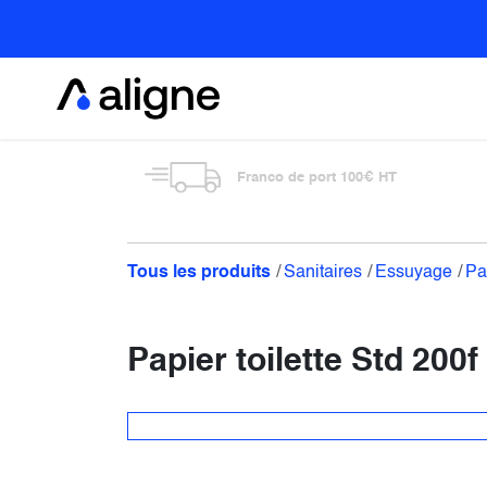
Se rendre au contenu
Alimentaire
Franco de port 100€ HT
Tous les produits
Sanitaires
Essuyage
Pa
Papier toilette Std 200f