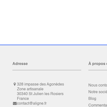
Adresse
À propos 
328 impasse des Agonèdes
Nous conta
Zone artisanale
Notre soci
30340 St Julien les Rosiers
France
Blog
contact@aligne.fr
Commentai