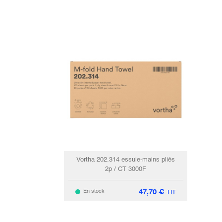
Vortha 202.314 essuie-mains pliés
2p / CT 3000F
47,70
€
En stock
HT