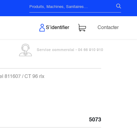
s & Surfaces
S’identifier
Contacter
Service commercial - 04 66 910 910
el 811607 / CT 96 rlx
5073