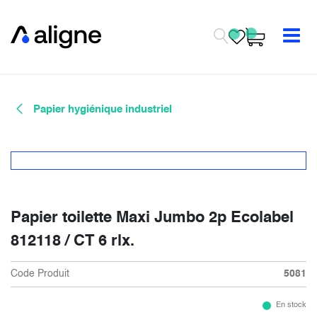
Se rendre au contenu
Papier hygiénique industriel
Papier toilette Maxi Jumbo 2p Ecolabel
812118 / CT 6 rlx.
Code Produit
5081
En stock