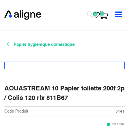
Se rendre au contenu
Papier hygiénique domestique
AQUASTREAM 10 Papier toilette 200f 2p
/ Colis 120 rlx 811B67
Code Produit
5141
En stock