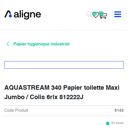
Se rendre au contenu
Papier hygiénique industriel
AQUASTREAM 340 Papier toilette Maxi
Jumbo / Colis 6rlx 812222J
Code Produit
5143
En stock