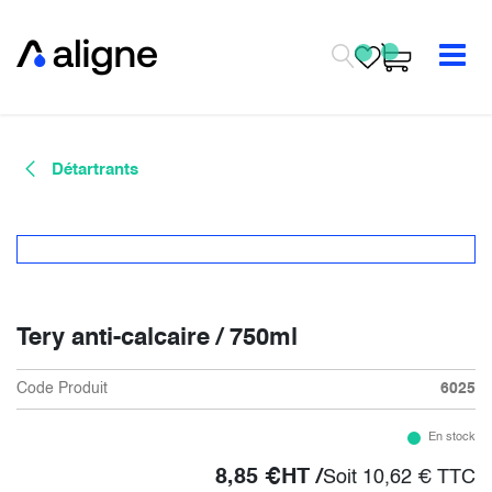
Se rendre au contenu
Détartrants
Tery anti-calcaire / 750ml
Code Produit
6025
En stock
8,85
€
HT /
Soit
10,62
€
TTC