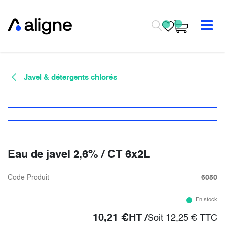
Se rendre au contenu
Javel & détergents chlorés
Eau de javel 2,6% / CT 6x2L
Code Produit
6050
En stock
10,21
€
HT /
Soit
12,25
€
TTC