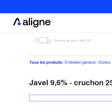
Se rendre au contenu
Alimentaire
Franco de port 100€ HT
Tous les produits
Entretien général
Divers
Javel 9,6% - cruchon 2