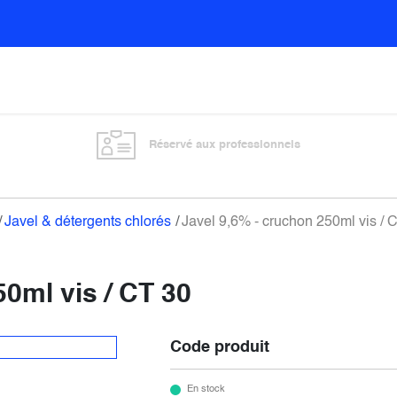
Sols
Sanitaires
Entretien général
Vitre
Réservé aux professionnels
Javel & détergents chlorés
Javel 9,6% - cruchon 250ml vis / 
50ml vis / CT 30
Code produit
En stock