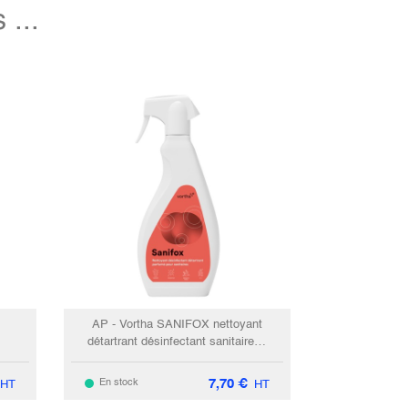
...
AP - Vortha SANIFOX nettoyant
détartrant désinfectant sanitaires /
750ml
7,70
€
En stock
HT
HT