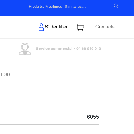
s & Surfaces
S’identifier
Contacter
Service commercial - 04 66 910 910
CT 30
6055