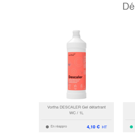
Dé
Vortha DESCALER Gel détartrant
WC / 1L
4,10
€
En réappro
HT