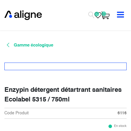
Se rendre au contenu
Gamme écologique
Enzypin détergent détartrant sanitaires
Ecolabel 5315 / 750ml
Code Produit
6116
En stock