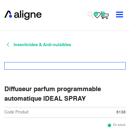
Se rendre au contenu
Insecticides & Anti-nuisibles
Diffuseur parfum programmable
automatique IDEAL SPRAY
Code Produit
6138
En stock