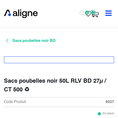
Se rendre au contenu
Sacs poubelles noir BD
Sacs poubelles noir 50L RLV BD 27µ /
CT 500 ♻
Code Produit
8027
En stock