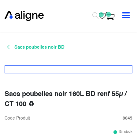
Se rendre au contenu
Sacs poubelles noir BD
Sacs poubelles noir 160L BD renf 55µ /
CT 100 ♻
Code Produit
8045
En stock