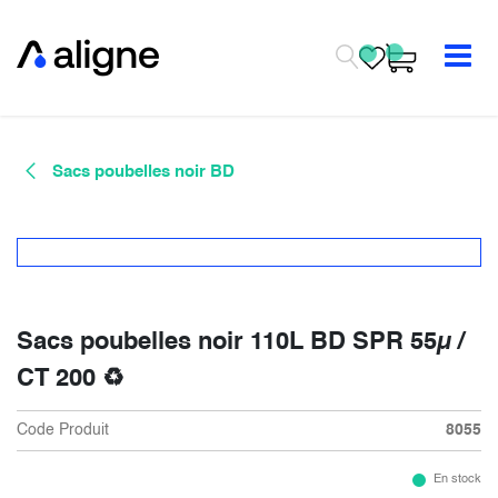
Se rendre au contenu
Sacs poubelles noir BD
Sacs poubelles noir 110L BD SPR 55µ /
CT 200 ♻
Code Produit
8055
En stock