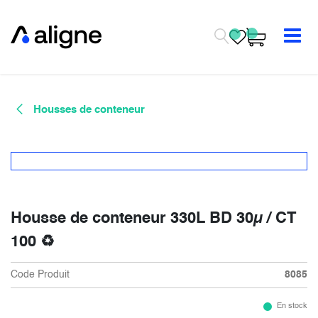
Se rendre au contenu
Housses de conteneur
Housse de conteneur 330L BD 30µ / CT
100 ♻
Code Produit
8085
En stock