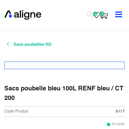
Se rendre au contenu
Sacs poubelles HD
Sacs poubelle bleu 100L RENF bleu / CT
200
Code Produit
8117
En stock