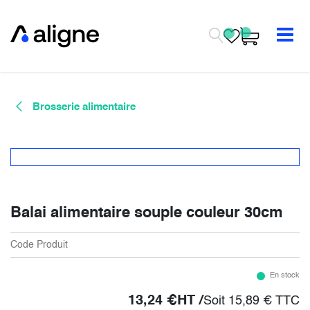
Se rendre au contenu
Brosserie alimentaire
Balai alimentaire souple couleur 30cm
Code Produit
En stock
13,24
€
HT /
Soit
15,89
€
TTC