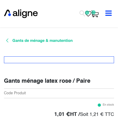
Se rendre au contenu
Gants de ménage & manutention
Gants ménage latex rose / Paire
Code Produit
En stock
1,01
€
HT /
Soit
1,21
€
TTC