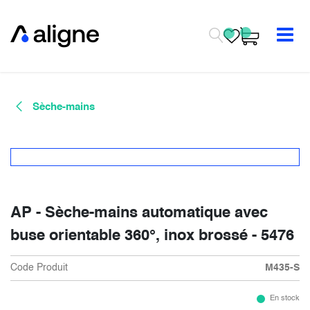
Se rendre au contenu
Sèche-mains
AP - Sèche-mains automatique avec
buse orientable 360°, inox brossé - 5476
Code Produit
M435-S
En stock