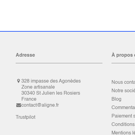
Adresse
À propos 
328 impasse des Agonèdes
Nous conta
Zone artisanale
Notre soci
30340 St Julien les Rosiers
France
Blog
contact@aligne.fr
Commentai
Paiement s
Trustpilot
Conditions
Mentions l