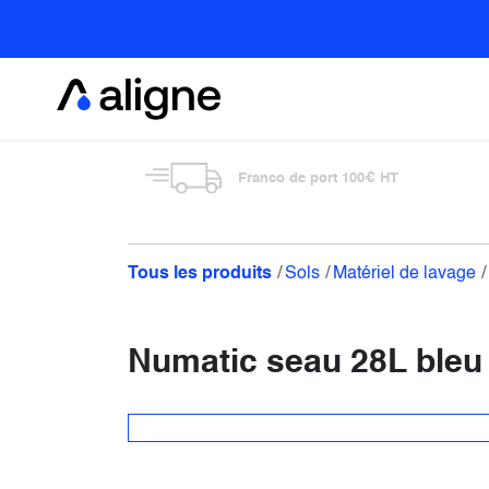
Se rendre au contenu
Alimentaire
Franco de port 100€ HT
Tous les produits
Sols
Matériel de lavage
Numatic seau 28L ble