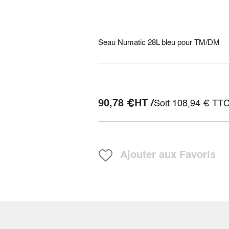
Seau Numatic 28L bleu pour TM/DM
90,78
€
HT /
Soit
108,94
€
TT
Ajouter aux Favoris