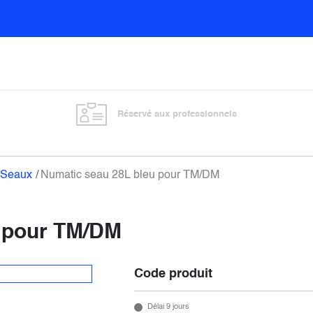
Sols
Sanitaires
Entretien général
Vitre
Réservé aux professionnels
Seaux
Numatic seau 28L bleu pour TM/DM
u pour TM/DM
Code produit
Délai 9 jours