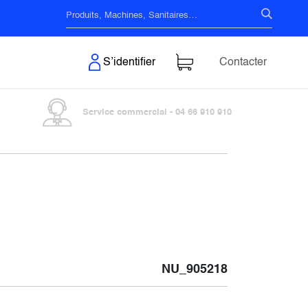
s & Surfaces
S’identifier
Contacter
Service commercial - 04 66 910 910
NU_905218