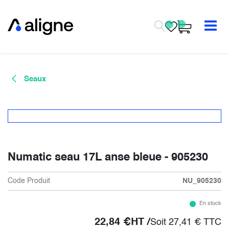
Se rendre au contenu
Seaux
Numatic seau 17L anse bleue - 905230
Code Produit
NU_905230
En stock
22,84
€
HT /
Soit
27,41
€
TTC