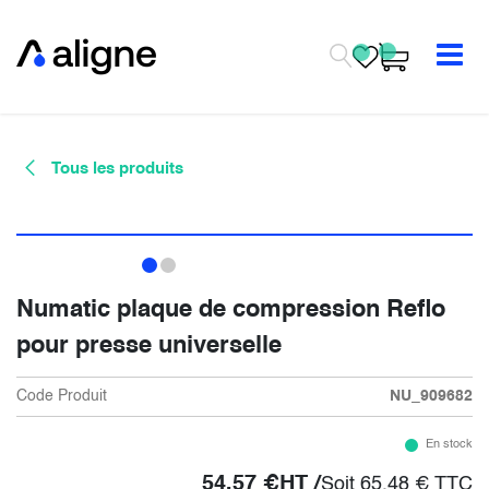
Se rendre au contenu
Tous les produits
Numatic plaque de compression Reflo
pour presse universelle
Code Produit
NU_909682
En stock
54,57
€
HT /
Soit
65,48
€
TTC