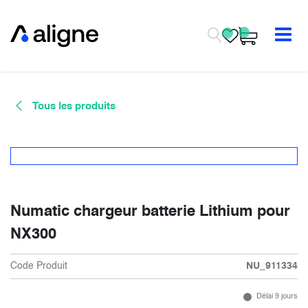
Se rendre au contenu
Tous les produits
Numatic chargeur batterie Lithium pour
NX300
Code Produit
NU_911334
Délai 9 jours