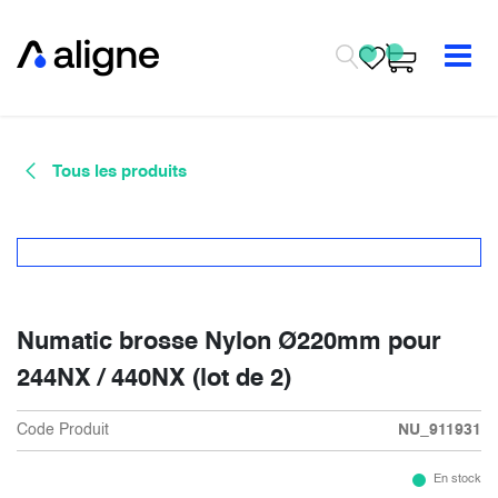
Se rendre au contenu
Tous les produits
Numatic brosse Nylon Ø220mm pour
244NX / 440NX (lot de 2)
Code Produit
NU_911931
En stock