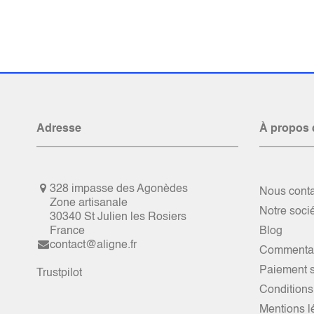
Adresse
À propos 
328 impasse des Agonèdes
Nous conta
Zone artisanale
Notre soci
30340 St Julien les Rosiers
France
Blog
contact@aligne.fr
Commentai
Paiement s
Trustpilot
Conditions
Mentions l