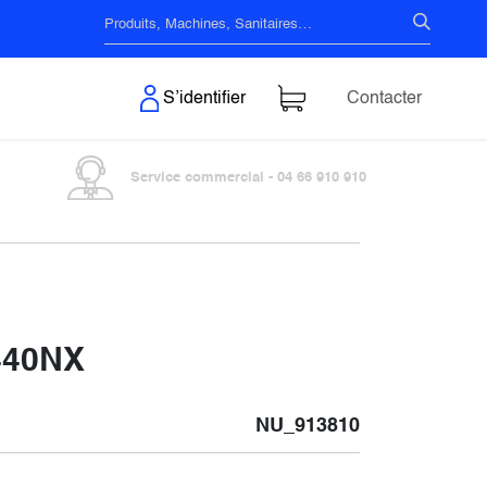
s & Surfaces
S’identifier
Contacter
Service commercial - 04 66 910 910
 440NX
NU_913810