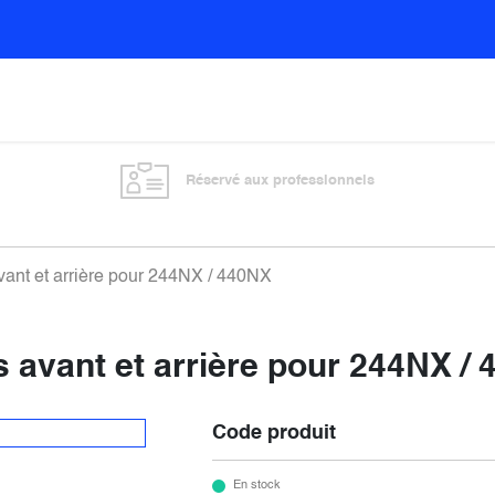
Sols
Sanitaires
Entretien général
Vitre
Réservé aux professionnels
vant et arrière pour 244NX / 440NX
s avant et arrière pour 244NX /
Code produit
En stock