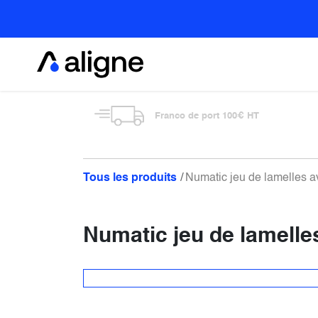
Se rendre au contenu
Alimentaire
Franco de port 100€ HT
Tous les produits
Numatic jeu de lamelles a
Numatic jeu de lamelle